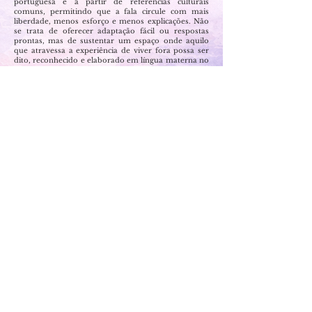
portuguesa e a partir de referências culturais
comuns, permitindo que a fala circule com mais
liberdade, menos esforço e menos explicações. Não
se trata de oferecer adaptação fácil ou respostas
prontas, mas de sustentar um espaço onde aquilo
que atravessa a experiência de viver fora possa ser
dito, reconhecido e elaborado em língua materna no
tempo de cada pessoa.
Estar em outro país é habitar um entre-lugares: não
mais inteiramente onde se estava, ainda não
totalmente onde se está. Algo da língua, da história
e do pertencimento se desloca.
Nem sempre é simples sustentar esse intervalo
sozinho.
Aqui, o atendimento oferece um espaço de escuta
em português brasileiro, onde o que ficou suspenso
pode ganhar palavra — e onde seja possível
construir um lugar próprio nessa travessia.
Solicitar Atendimento
Núcleo de Psicologia Porto Alegrense
Rua dos Andradas 1656, cj. 301,
Centro Histórico – Porto Alegre – RS
E-mail: nucleodepsicologiapoa@gmail.com Telefone/WhatsApp: +55 (51) 99934-5678