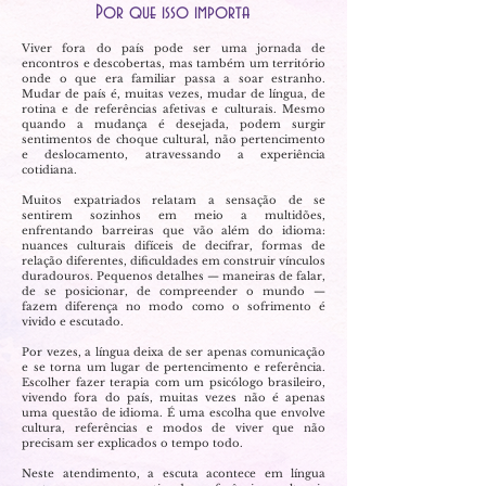
Por que isso importa
Viver fora do país pode ser uma jornada de
encontros e descobertas, mas também um território
onde o que era familiar passa a soar estranho.
Mudar de país é, muitas vezes, mudar de língua, de
rotina e de referências afetivas e culturais. Mesmo
quando a mudança é desejada, podem surgir
sentimentos de choque cultural, não pertencimento
e deslocamento, atravessando a experiência
cotidiana.
Muitos expatriados relatam a sensação de se
sentirem sozinhos em meio a multidões,
enfrentando barreiras que vão além do idioma:
nuances culturais difíceis de decifrar, formas de
relação diferentes, dificuldades em construir vínculos
duradouros. Pequenos detalhes — maneiras de falar,
de se posicionar, de compreender o mundo —
fazem diferença no modo como o sofrimento é
vivido e escutado.
Por vezes, a língua deixa de ser apenas comunicação
e se torna um lugar de pertencimento e referência.
Escolher fazer terapia com um psicólogo brasileiro,
vivendo fora do país, muitas vezes não é apenas
uma questão de idioma. É uma escolha que envolve
cultura, referências e modos de viver que não
precisam ser explicados o tempo todo.
Neste atendimento, a escuta acontece em língua